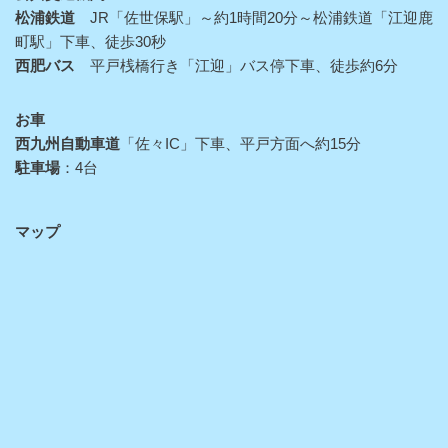
松浦鉄道
JR「佐世保駅」～約1時間20分～松浦鉄道「江迎鹿
町駅」下車、徒歩30秒
西肥バス
平戸桟橋行き「江迎」バス停下車、徒歩約6分
お車
西九州自動車道
「佐々IC」下車、平戸方面へ約15分
駐車場
：4台
マップ